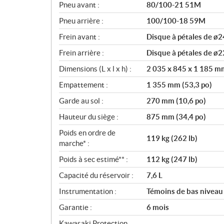
Pneu avant :
80/100-21 51M
Pneu arrière :
100/100-18 59M
Frein avant :
Disque à pétales de ø2
Frein arrière :
Disque à pétales de ø2
Dimensions (L x l x h) :
2 035 x 845 x 1 185 mm
Empattement :
1 355 mm (53,3 po)
Garde au sol :
270 mm (10,6 po)
Hauteur du siège :
875 mm (34,4 po)
Poids en ordre de
119 kg (262 lb)
marche* :
Poids à sec estimé** :
112 kg (247 lb)
Capacité du réservoir :
7,6 L
Instrumentation :
Témoins de bas niveau 
Garantie :
6 mois
Kawasaki Protection