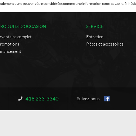
f seulement et ne peuvent être considérées comme une information contractuelle. N'hésite
PRODUITS D'OCCASION
SERVICE
nventaire complet
Entretien
romotions
Pièces et accessoires
inancement
418 233-3340
Information :
Suivez-nous