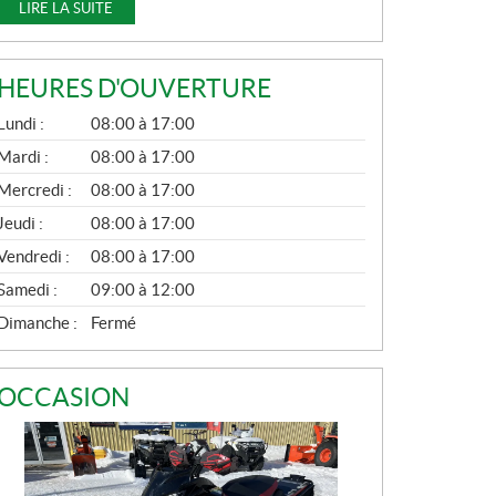
LIRE LA SUITE
HEURES D'OUVERTURE
G
Lundi :
08:00 à 17:00
É
N
Mardi :
08:00 à 17:00
É
Mercredi :
08:00 à 17:00
R
A
Jeudi :
08:00 à 17:00
L
Vendredi :
08:00 à 17:00
Samedi :
09:00 à 12:00
Dimanche :
Fermé
OCCASION