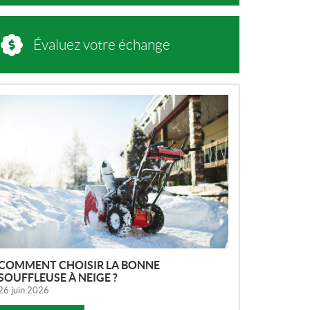
Évaluez votre échange
N
O
U
V
E
L
L
E
S
COMMENT CHOISIR LA BONNE
SOUFFLEUSE À NEIGE ?
26 juin 2026