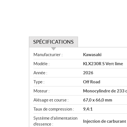
SPÉCIFICATIONS
S
Manufacturier :
Kawasaki
p
Modèle :
KLX230R S Vert lime
é
c
Année :
2026
i
Type :
Off Road
f
i
Moteur :
Monocylindre de 233 cm
c
Alésage et course :
67,0 x 66,0 mm
a
Taux de compression :
9,4:1
t
i
Système d'alimentation
Injection de carburant
o
d'essence :