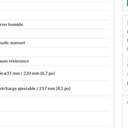
carter humide
huile, manuel
aute résistance
de ø37 mm / 220 mm (8,7 po)
récharge ajustable / 217 mm (8,5 po)